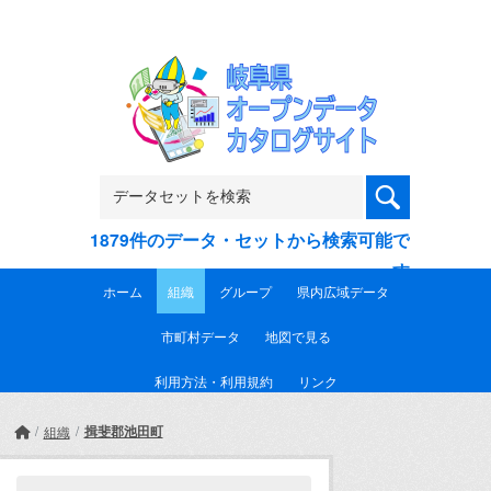
Skip to main content
1879件のデータ・セットから検索可能で
す
ホーム
組織
グループ
県内広域データ
市町村データ
地図で見る
利用方法・利用規約
リンク
揖斐郡池田町
組織