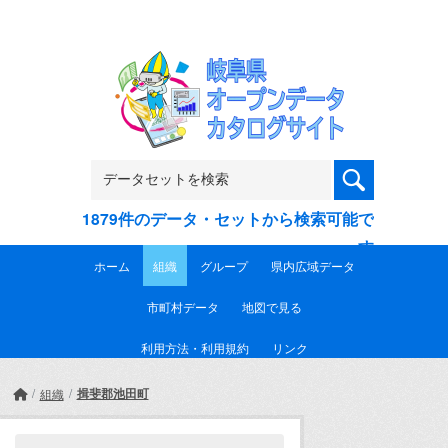
Skip to main content
1879件のデータ・セットから検索可能で
す
ホーム
組織
グループ
県内広域データ
市町村データ
地図で見る
利用方法・利用規約
リンク
揖斐郡池田町
組織