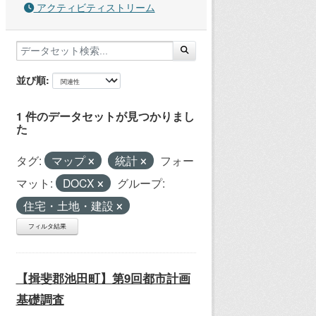
アクティビティストリーム
並び順
1 件のデータセットが見つかりまし
た
タグ:
マップ
統計
フォー
マット:
DOCX
グループ:
住宅・土地・建設
フィルタ結果
【揖斐郡池田町】第9回都市計画
基礎調査