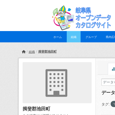
Skip to main content
ホーム
組織
グループ
県内広
揖斐郡池田町
組織
デー
タグ:
揖斐郡池田町