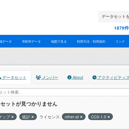
187
域データ
市町村データ
地図で見る
利用方法・利用規約
リンク
データセット
メンバー
About
アクティビティ
タセットが見つかりません
マップ
統計
ライセンス:
other-at
CC0-1.0