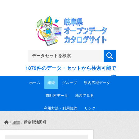
Skip to main content
1879件のデータ・セットから検索可能で
す
ホーム
組織
グループ
県内広域データ
市町村データ
地図で見る
利用方法・利用規約
リンク
揖斐郡池田町
組織