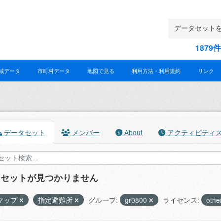
187
域データ
市町村データ
地図で見る
利用方法・利用規約
リンク
データセット
メンバー
About
アクティビティ
タセットが見つかりません
マップ
指定避難所
グループ:
gr0800
ライセンス:
othe