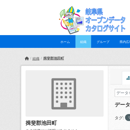
Skip to main content
ホーム
組織
グループ
県内広
揖斐郡池田町
組織
デー
タグ:
揖斐郡池田町