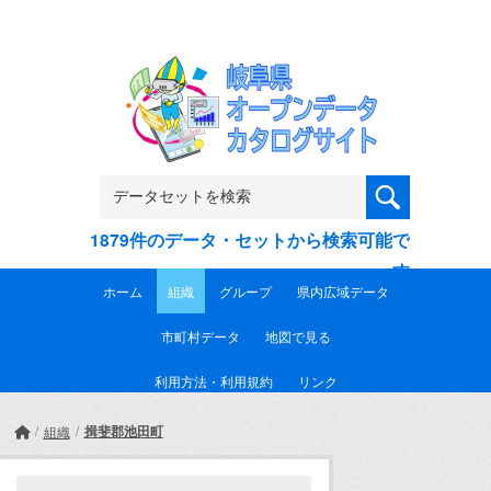
Skip to main content
1879件のデータ・セットから検索可能で
す
ホーム
組織
グループ
県内広域データ
市町村データ
地図で見る
利用方法・利用規約
リンク
揖斐郡池田町
組織