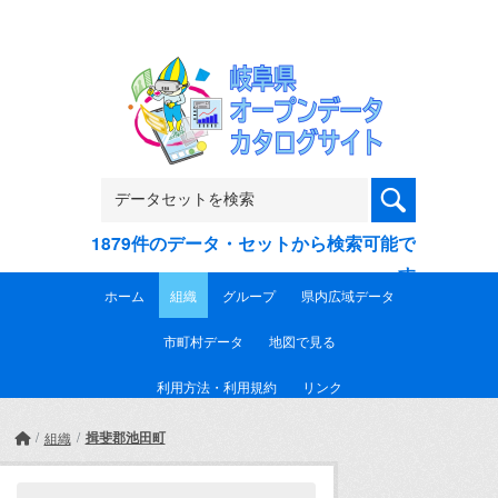
Skip to main content
1879件のデータ・セットから検索可能で
す
ホーム
組織
グループ
県内広域データ
市町村データ
地図で見る
利用方法・利用規約
リンク
揖斐郡池田町
組織