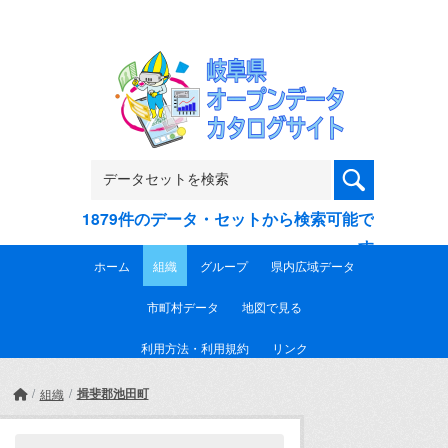
Skip to main content
1879件のデータ・セットから検索可能で
す
ホーム
組織
グループ
県内広域データ
市町村データ
地図で見る
利用方法・利用規約
リンク
揖斐郡池田町
組織