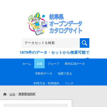
Skip to main content
1879件のデータ・セットから検索可能で
す
ホーム
組織
グループ
県内広域データ
市町村データ
地図で見る
利用方法・利用規約
リンク
揖斐郡池田町
組織