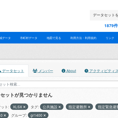
187
域データ
市町村データ
地図で見る
利用方法・利用規約
リンク
データセット
メンバー
About
アクティビティ
タセットが見つかりません
ット:
XLSX
タグ:
公共施設
指定避難所
指定緊急避
.0
グループ:
gr1400