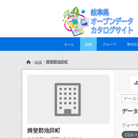
Skip to main content
ホーム
組織
グループ
県内広
揖斐郡池田町
組織
デー
フォーマ
揖斐郡池田町
CC0-1