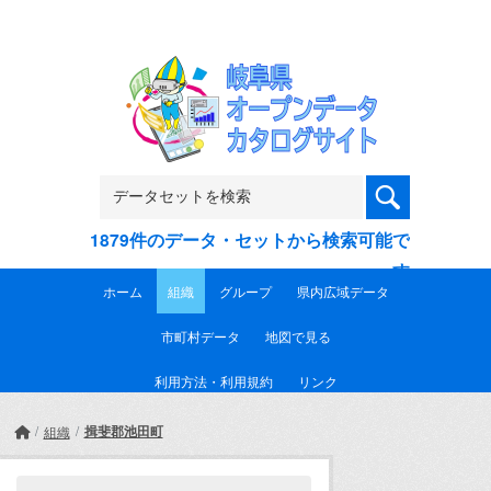
Skip to main content
1879件のデータ・セットから検索可能で
す
ホーム
組織
グループ
県内広域データ
市町村データ
地図で見る
利用方法・利用規約
リンク
揖斐郡池田町
組織