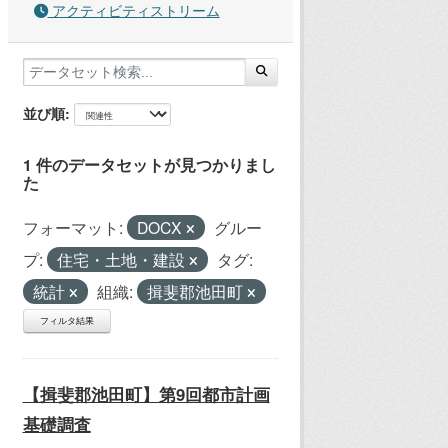
アクティビティストリーム
並び順
1 件のデータセットが見つかりまし
た
フォーマット:
DOCX
グルー
プ:
住宅・土地・建設
タグ:
統計
組織:
揖斐郡池田町
フィルタ結果
【揖斐郡池田町】第9回都市計画
基礎調査