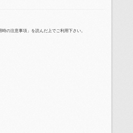
用時の注意事項」を読んだ上でご利用下さい。