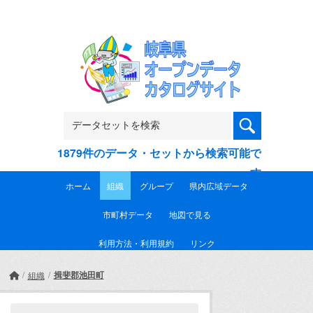
Skip to main content
1879件のデータ・セットから検索可能で
す
ホーム
組織
グループ
県内広域データ
市町村データ
地図で見る
利用方法・利用規約
リンク
揖斐郡池田町
組織