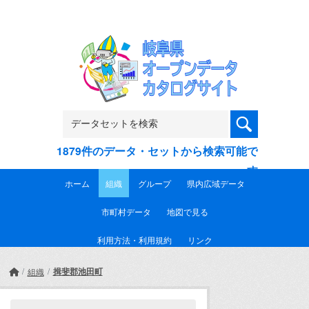
Skip to main content
1879件のデータ・セットから検索可能で
す
ホーム
組織
グループ
県内広域データ
市町村データ
地図で見る
利用方法・利用規約
リンク
揖斐郡池田町
組織