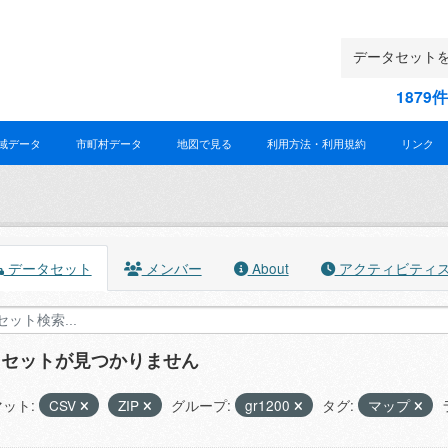
187
域データ
市町村データ
地図で見る
利用方法・利用規約
リンク
データセット
メンバー
About
アクティビティ
タセットが見つかりません
ット:
CSV
ZIP
グループ:
gr1200
タグ:
マップ