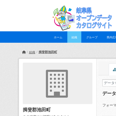
Skip to main content
ホーム
組織
グループ
県内広
揖斐郡池田町
組織
デー
フォーマ
揖斐郡池田町