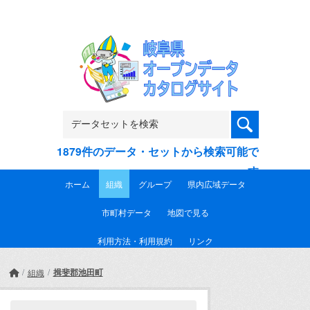
Skip to main content
1879件のデータ・セットから検索可能で
す
ホーム
組織
グループ
県内広域データ
市町村データ
地図で見る
利用方法・利用規約
リンク
揖斐郡池田町
組織