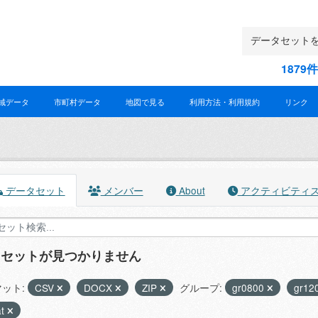
187
域データ
市町村データ
地図で見る
利用方法・利用規約
リンク
データセット
メンバー
About
アクティビティ
タセットが見つかりません
ット:
CSV
DOCX
ZIP
グループ:
gr0800
gr12
at