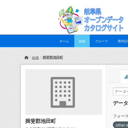
Skip to main content
ホーム
組織
グループ
県内広
揖斐郡池田町
組織
デー
フォーマ
揖斐郡池田町
other-