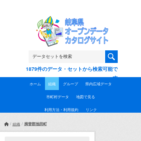
Skip to main content
1879件のデータ・セットから検索可能で
す
ホーム
組織
グループ
県内広域データ
市町村データ
地図で見る
利用方法・利用規約
リンク
揖斐郡池田町
組織