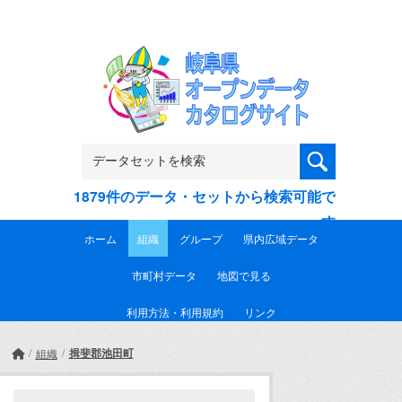
Skip to main content
1879件のデータ・セットから検索可能で
す
ホーム
組織
グループ
県内広域データ
市町村データ
地図で見る
利用方法・利用規約
リンク
揖斐郡池田町
組織