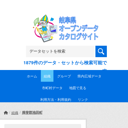
Skip to main content
1879件のデータ・セットから検索可能で
す
ホーム
組織
グループ
県内広域データ
市町村データ
地図で見る
利用方法・利用規約
リンク
揖斐郡池田町
組織