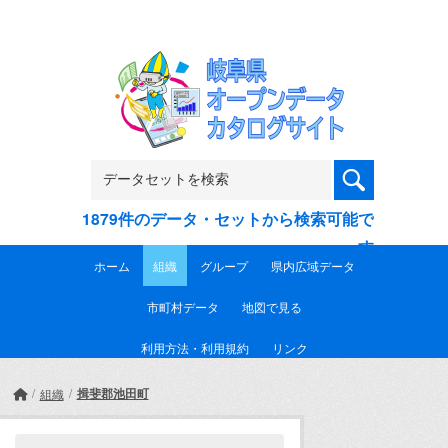
Skip to main content
1879件のデータ・セットから検索可能で
す
ホーム
組織
グループ
県内広域データ
市町村データ
地図で見る
利用方法・利用規約
リンク
揖斐郡池田町
組織