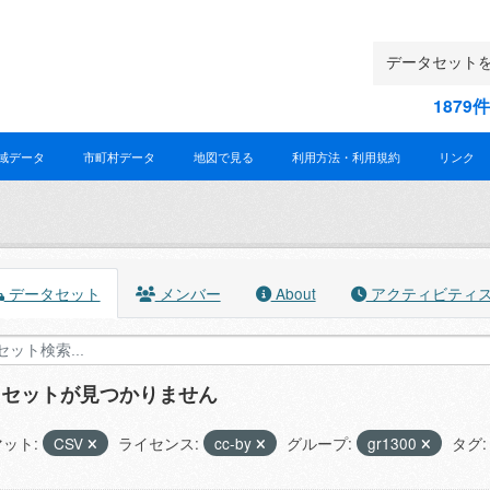
187
域データ
市町村データ
地図で見る
利用方法・利用規約
リンク
データセット
メンバー
About
アクティビティ
タセットが見つかりません
ット:
CSV
ライセンス:
cc-by
グループ:
gr1300
タグ: