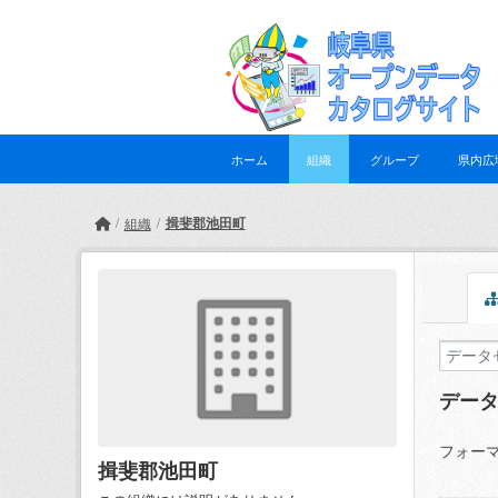
Skip to main content
ホーム
組織
グループ
県内広
揖斐郡池田町
組織
デー
フォーマ
揖斐郡池田町