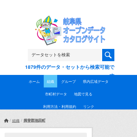
Skip to main content
1879件のデータ・セットから検索可能で
す
ホーム
組織
グループ
県内広域データ
市町村データ
地図で見る
利用方法・利用規約
リンク
揖斐郡池田町
組織