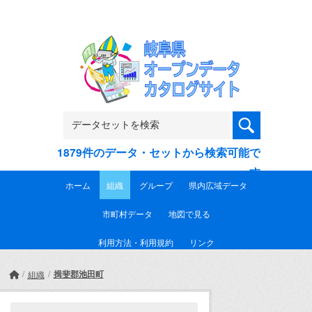
Skip to main content
1879件のデータ・セットから検索可能で
す
ホーム
組織
グループ
県内広域データ
市町村データ
地図で見る
利用方法・利用規約
リンク
揖斐郡池田町
組織