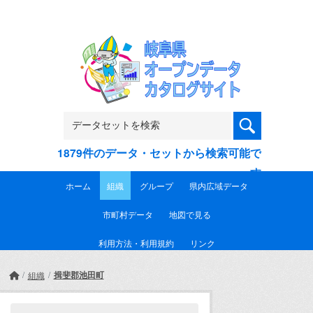
Skip to main content
1879件のデータ・セットから検索可能で
す
ホーム
組織
グループ
県内広域データ
市町村データ
地図で見る
利用方法・利用規約
リンク
揖斐郡池田町
組織