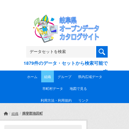
Skip to main content
1879件のデータ・セットから検索可能で
す
ホーム
組織
グループ
県内広域データ
市町村データ
地図で見る
利用方法・利用規約
リンク
揖斐郡池田町
組織