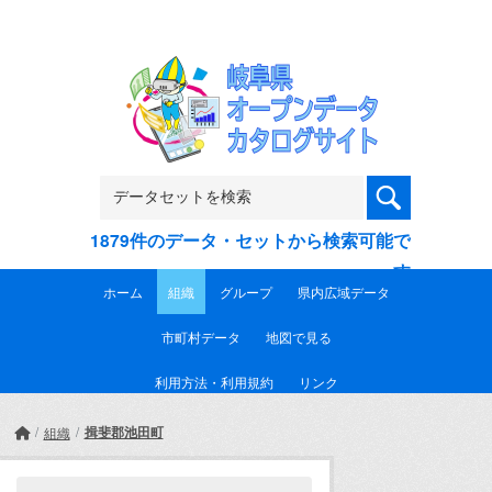
Skip to main content
1879件のデータ・セットから検索可能で
す
ホーム
組織
グループ
県内広域データ
市町村データ
地図で見る
利用方法・利用規約
リンク
揖斐郡池田町
組織