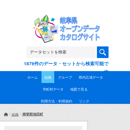
Skip to main content
1879件のデータ・セットから検索可能で
す
ホーム
組織
グループ
県内広域データ
市町村データ
地図で見る
利用方法・利用規約
リンク
揖斐郡池田町
組織