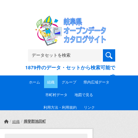
Skip to main content
1879件のデータ・セットから検索可能で
す
ホーム
組織
グループ
県内広域データ
市町村データ
地図で見る
利用方法・利用規約
リンク
揖斐郡池田町
組織