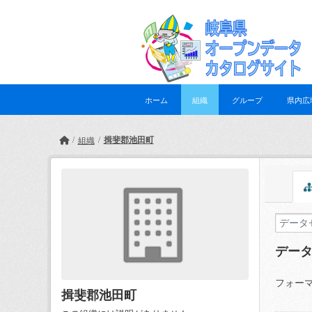
Skip to main content
ホーム
組織
グループ
県内広
揖斐郡池田町
組織
デー
フォーマ
揖斐郡池田町