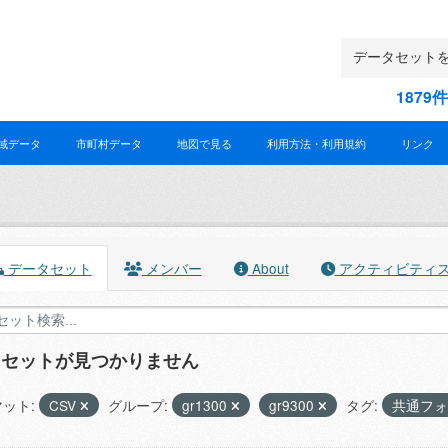
187
域データ
市町村データ
地図で見る
利用方法・利用規約
リンク
データセット
メンバー
About
アクティビティ
タセットが見つかりません
ット:
CSV
グループ:
gr1300
gr9300
タグ:
共通フ