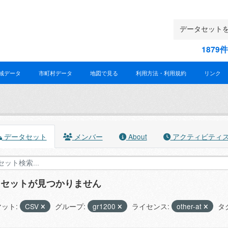
187
域データ
市町村データ
地図で見る
利用方法・利用規約
リンク
データセット
メンバー
About
アクティビティ
タセットが見つかりません
ット:
CSV
グループ:
gr1200
ライセンス:
other-at
タ