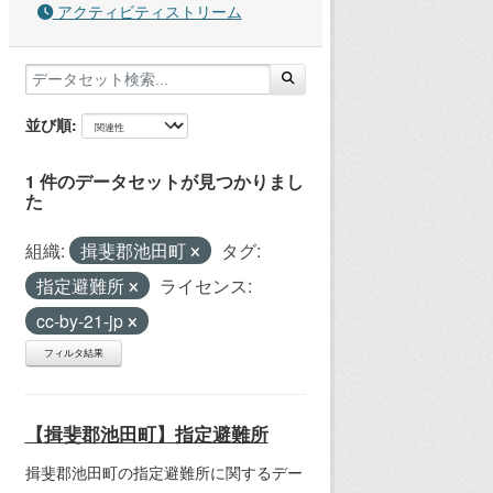
アクティビティストリーム
並び順
1 件のデータセットが見つかりまし
た
組織:
揖斐郡池田町
タグ:
指定避難所
ライセンス:
cc-by-21-jp
フィルタ結果
【揖斐郡池田町】指定避難所
揖斐郡池田町の指定避難所に関するデー