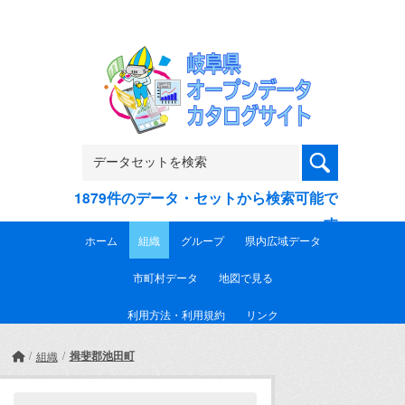
Skip to main content
1879件のデータ・セットから検索可能で
す
ホーム
組織
グループ
県内広域データ
市町村データ
地図で見る
利用方法・利用規約
リンク
揖斐郡池田町
組織