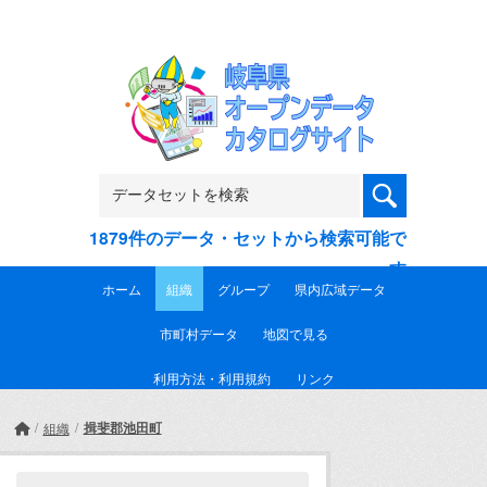
Skip to main content
1879件のデータ・セットから検索可能で
す
ホーム
組織
グループ
県内広域データ
市町村データ
地図で見る
利用方法・利用規約
リンク
揖斐郡池田町
組織