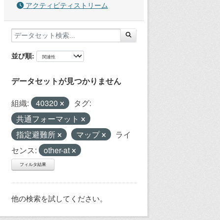
アクティビティストリーム
並び順
データセットが見つかりません
組織:
40320
タグ:
共通フォーマット
指定避難所
マップ
ライ
センス:
other-at
フィルタ結果
他の検索を試してください。