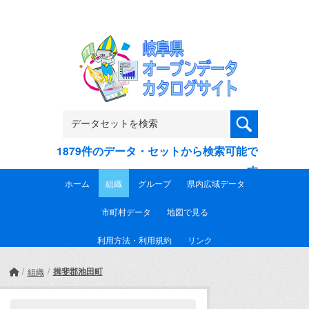
Skip to main content
1879件のデータ・セットから検索可能で
す
ホーム
組織
グループ
県内広域データ
市町村データ
地図で見る
利用方法・利用規約
リンク
揖斐郡池田町
組織