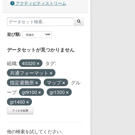
アクティビティストリーム
並び順
データセットが見つかりません
組織:
40320
タグ:
共通フォーマット
指定避難所
マップ
グル
ープ:
gr9100
gr1300
gr1400
フィルタ結果
他の検索を試してください。