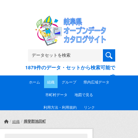
Skip to main content
1879件のデータ・セットから検索可能で
す
ホーム
組織
グループ
県内広域データ
市町村データ
地図で見る
利用方法・利用規約
リンク
揖斐郡池田町
組織