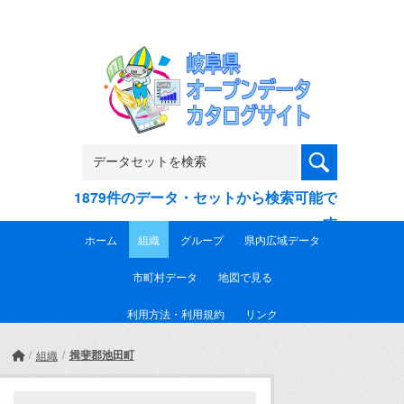
Skip to main content
1879件のデータ・セットから検索可能で
す
ホーム
組織
グループ
県内広域データ
市町村データ
地図で見る
利用方法・利用規約
リンク
揖斐郡池田町
組織