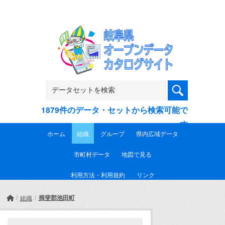
Skip to main content
1879件のデータ・セットから検索可能で
す
ホーム
組織
グループ
県内広域データ
市町村データ
地図で見る
利用方法・利用規約
リンク
揖斐郡池田町
組織