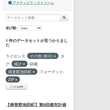
アクティビティストリーム
並び順
1 件のデータセットが見つかりまし
た
ライセンス:
その他 (表示)
タ
グ:
統計
組織:
揖斐郡池田町
フォーマット:
ZIP
フィルタ結果
【揖斐郡池田町】第9回都市計画