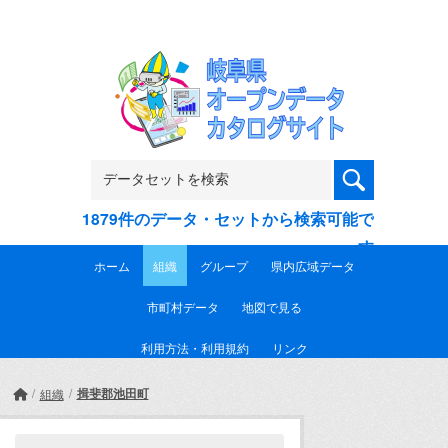
Skip to main content
1879件のデータ・セットから検索可能で
す
ホーム
組織
グループ
県内広域データ
市町村データ
地図で見る
利用方法・利用規約
リンク
揖斐郡池田町
組織