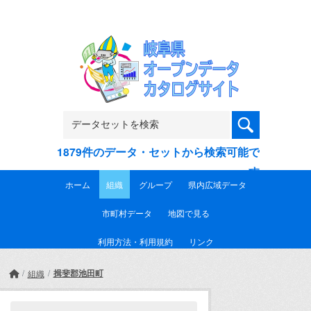
Skip to main content
1879件のデータ・セットから検索可能で
す
ホーム
組織
グループ
県内広域データ
市町村データ
地図で見る
利用方法・利用規約
リンク
揖斐郡池田町
組織