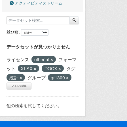
アクティビティストリーム
並び順
データセットが見つかりません
ライセンス:
other-at
フォーマ
ット:
XLSX
DOCX
タグ:
統計
グループ:
gr1300
フィルタ結果
他の検索を試してください。