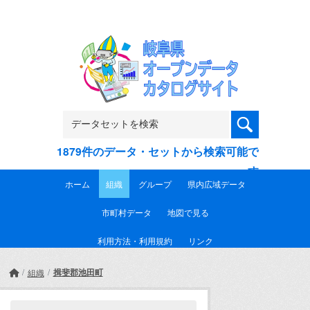
Skip to main content
1879件のデータ・セットから検索可能で
す
ホーム
組織
グループ
県内広域データ
市町村データ
地図で見る
利用方法・利用規約
リンク
揖斐郡池田町
組織