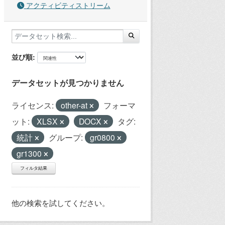
アクティビティストリーム
並び順
データセットが見つかりません
ライセンス:
other-at
フォーマ
ット:
XLSX
DOCX
タグ:
統計
グループ:
gr0800
gr1300
フィルタ結果
他の検索を試してください。