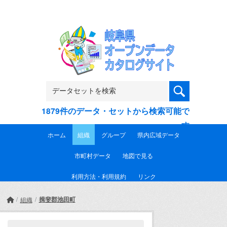
Skip to main content
1879件のデータ・セットから検索可能で
す
ホーム
組織
グループ
県内広域データ
市町村データ
地図で見る
利用方法・利用規約
リンク
揖斐郡池田町
組織