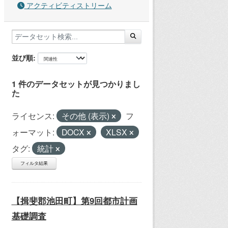
アクティビティストリーム
並び順
1 件のデータセットが見つかりまし
た
ライセンス:
その他 (表示)
フ
ォーマット:
DOCX
XLSX
タグ:
統計
フィルタ結果
【揖斐郡池田町】第9回都市計画
基礎調査