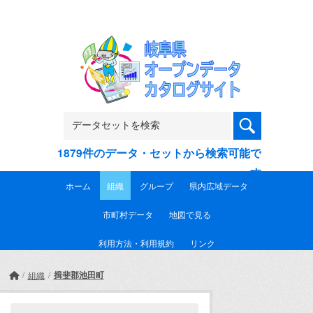
Skip to main content
1879件のデータ・セットから検索可能で
す
ホーム
組織
グループ
県内広域データ
市町村データ
地図で見る
利用方法・利用規約
リンク
揖斐郡池田町
組織