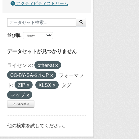
アクティビティストリーム
並び順
データセットが見つかりません
ライセンス:
other-at
CC-BY-SA-2.1-JP
フォーマッ
ト:
ZIP
XLSX
タグ:
マップ
フィルタ結果
他の検索を試してください。