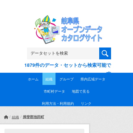
Skip to main content
1879件のデータ・セットから検索可能で
す
ホーム
組織
グループ
県内広域データ
市町村データ
地図で見る
利用方法・利用規約
リンク
揖斐郡池田町
組織