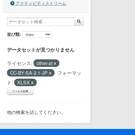
アクティビティストリーム
並び順
データセットが見つかりません
ライセンス:
other-at
CC-BY-SA-2.1-JP
フォーマッ
ト:
XLSX
フィルタ結果
他の検索を試してください。