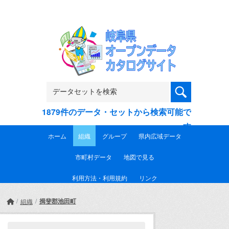
Skip to main content
1879件のデータ・セットから検索可能で
す
ホーム
組織
グループ
県内広域データ
市町村データ
地図で見る
利用方法・利用規約
リンク
揖斐郡池田町
組織