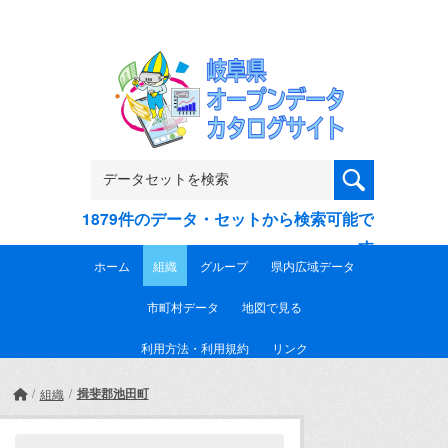
Skip to main content
1879件のデータ・セットから検索可能で
す
ホーム
組織
グループ
県内広域データ
市町村データ
地図で見る
利用方法・利用規約
リンク
揖斐郡池田町
組織