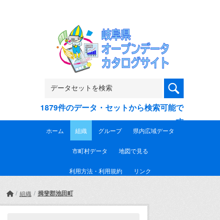
Skip to main content
1879件のデータ・セットから検索可能で
す
ホーム
組織
グループ
県内広域データ
市町村データ
地図で見る
利用方法・利用規約
リンク
揖斐郡池田町
組織