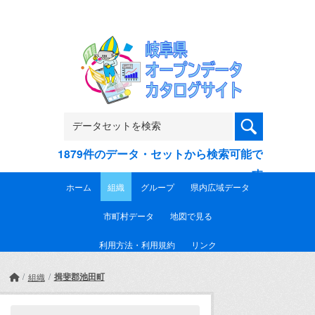
Skip to main content
1879件のデータ・セットから検索可能で
す
ホーム
組織
グループ
県内広域データ
市町村データ
地図で見る
利用方法・利用規約
リンク
揖斐郡池田町
組織