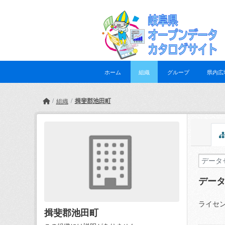
Skip to main content
ホーム
組織
グループ
県内広
揖斐郡池田町
組織
デー
ライセン
揖斐郡池田町