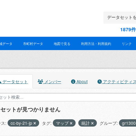
187
域データ
市町村データ
地図で見る
利用方法・利用規約
リンク
データセット
メンバー
About
アクティビティ
タセットが見つかりません
ス:
cc-by-21-jp
タグ:
マップ
統計
グループ:
gr130