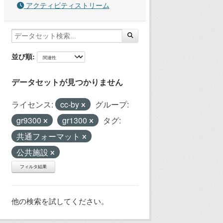
アクティビティストリーム
並び順
データセットが見つかりません
ライセンス:
cc-by
グループ:
gr9300
gr1300
タグ:
共通フォーマット
公共施設
フィルタ結果
他の検索を試してください。