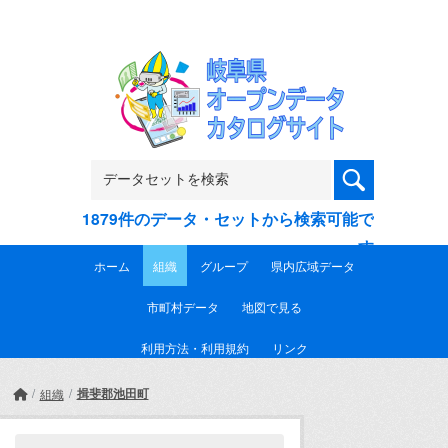
Skip to main content
1879件のデータ・セットから検索可能で
す
ホーム
組織
グループ
県内広域データ
市町村データ
地図で見る
利用方法・利用規約
リンク
揖斐郡池田町
組織